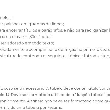
mples);
zar palavras em quebras de linhas;
ra encerrar títulos e parágrafos, e não para reorganizar l
ia da einstein (São Paulo);
 ser adotado em todo texto;
deradamente e acompanhar a definição na primeira vez q
truturado contendo os seguintes tópicos: Introduction,
 caso seja necessário. A tabela deve conter título concis
1,). Deve ser formatada utilizando a “função tabela” p
tronicamente. A tabela não deve ser formatada como q
ermitido uma tabela por resumo.