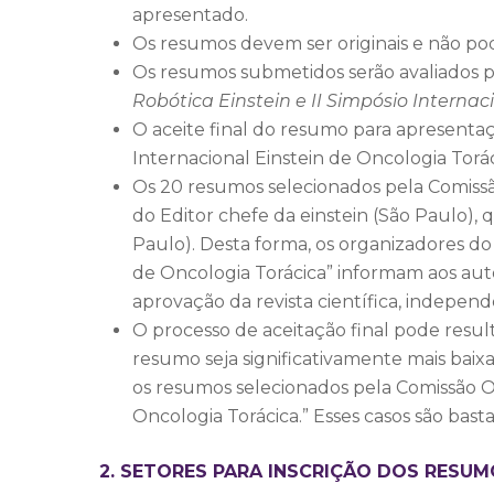
apresentado.
Os resumos devem ser originais e não p
Os resumos submetidos serão avaliados pe
Robótica Einstein e II Simpósio Internac
O aceite final do resumo para apresentaçã
Internacional Einstein de Oncologia Torá
Os 20 resumos selecionados pela Comissão
do Editor chefe da einstein (São Paulo), q
Paulo). Desta forma, os organizadores do 
de Oncologia Torácica” informam aos auto
aprovação da revista científica, indepe
O processo de aceitação final pode resul
resumo seja significativamente mais baixa
os resumos selecionados pela Comissão Org
Oncologia Torácica.” Esses casos são bast
2. SETORES PARA INSCRIÇÃO DOS RESU