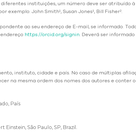
 diferentes instituições, um número deve ser atribuído à
r exemplo: John Smith¹, Susan Jones¹, Bill Fisher
²
.
espondente ao seu endereço de E-mail, se informado. Tod
o endereço
https://orcid.org/signin
. Deverá ser informado
ento, instituto, cidade e país. No caso de múltiplas afili
ecer na mesma ordem dos nomes dos autores e conter o
ado, País
rt Einstein, São Paulo, SP, Brazil.