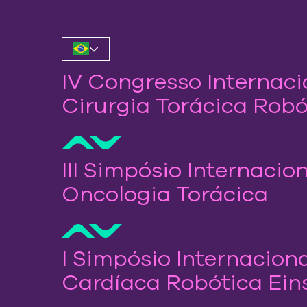
Skip
to
main
content
IV Congresso Internaci
Cirurgia Torácica Robó
III Simpósio Internacio
Oncologia Torácica
I Simpósio Internaciona
Cardíaca Robótica Ein