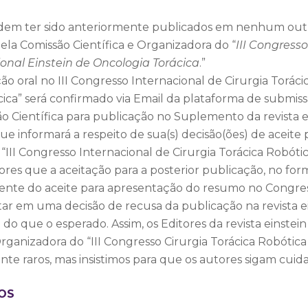
odem ter sido anteriormente publicados em nenhum outr
la Comissão Científica e Organizadora do “
III Congresso
ional Einstein de Oncologia Torácica
.”
o oral no III Congresso Internacional de Cirurgia Torácic
cica” será confirmado via Email da plataforma de submiss
 Científica para publicação no Suplemento da revista ei
ue informará a respeito de sua(s) decisão(ões) de aceite 
“III Congresso Internacional de Cirurgia Torácica Robótica
res que a aceitação para a posterior publicação, no form
ndente do aceite para apresentação do resumo no Congre
tar em uma decisão de recusa da publicação na revista e
 do que o esperado. Assim, os Editores da revista einstei
anizadora do “III Congresso Cirurgia Torácica Robótica e
ante raros, mas insistimos para que os autores sigam cui
MO
S