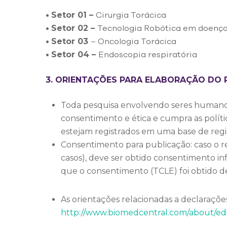
Setor 01 –
•
Cirurgia Torácica
Setor 02 –
•
Tecnologia Robótica em doença
Setor 03
•
– Oncologia Torácica
Setor 04 –
•
Endoscopia respiratória
3. ORIENTAÇÕES PARA ELABORAÇÃO DO
Toda pesquisa envolvendo seres humanos 
consentimento e ética e cumpra as política
estejam registrados em uma base de regis
Consentimento para publicação: caso o re
casos), deve ser obtido consentimento i
que o consentimento (TCLE) foi obtido de
As orientações relacionadas a declaraçõ
http://www.biomedcentral.com/about/edit